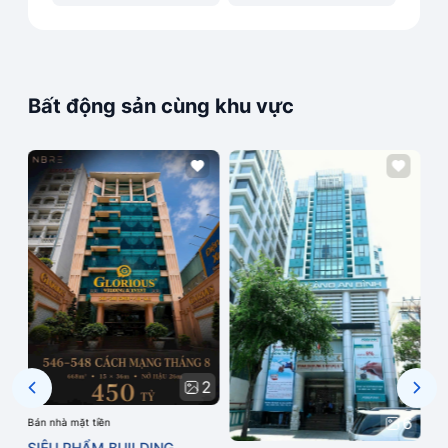
Bất động sản cùng khu vực
1
2
6
Bán nhà mặt tiền
 2
SIÊU PHẨM BUILDING