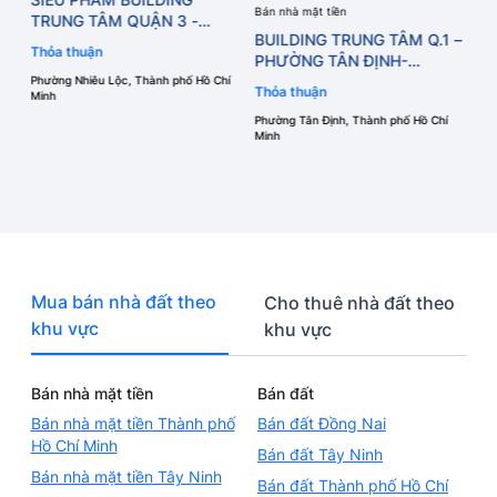
Bán nhà mặt tiền
àn,
TRUNG TÂM QUẬN 3 -
BUILDING TRUNG TÂM Q.1 –
át
PHƯỜNG NHIÊU LỘC - TP.
Thỏa thuận
PHƯỜNG TÂN ĐỊNH-
HCM
Bán
TP.HCM DÒNG TIỀN CHO
Phường Nhiêu Lộc, Thành phố Hồ Chí
Thỏa thuận
💎
Minh
THUÊ 1,3 TỶ/THÁNG
TR
Phường Tân Định, Thành phố Hồ Chí
PH
Minh
Th
CƠ
Phư
Đ
Min
Mua bán nhà đất theo
Cho thuê nhà đất theo
khu vực
khu vực
Bán nhà mặt tiền
Bán đất
Bán nhà mặt tiền Thành phố
Bán đất Đồng Nai
Hồ Chí Minh
Bán đất Tây Ninh
Bán nhà mặt tiền Tây Ninh
Bán đất Thành phố Hồ Chí