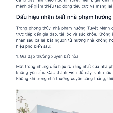
đã lỡ xây nhà theo hướng Tuyệt Mệnh, gia đình
mệnh để giảm thiểu tác động tiêu cực và mang lại
Dấu hiệu nhận biết nhà phạm hướng
Trong phong thủy, nhà phạm hướng Tuyệt Mệnh đ
trực tiếp đến gia đạo, tài lộc và sức khỏe. Không
nhân sâu xa lại bắt nguồn từ hướng nhà không h
hiệu phổ biến sau:
1. Gia đạo thường xuyên bất hòa
Một trong những dấu hiệu rõ ràng nhất của nhà p
không yên ấm. Các thành viên dễ nảy sinh mâu t
Không khí trong nhà thường xuyên căng thẳng, thiế