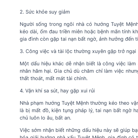
2. Sức khỏe suy giảm
Người sống trong ngôi nhà có hướng Tuyệt Mệnh
kéo dài, ốm đau triền miên hoặc bệnh mãn tính kh
gia đình còn gặp tai nạn bất ngờ, ảnh hưởng đến t
3. Công việc và tài lộc thường xuyên gặp trở ngại
Một dấu hiệu khác dễ nhận biết là công việc làm 
nhân hãm hại. Gia chủ dù chăm chỉ làm việc nhưn
thất thoát, mất mát tài chính.
4. Vận khí sa sút, hay gặp xui rủi
Nhà phạm hướng Tuyệt Mệnh thường kéo theo vận k
là bị mất đồ, kiện tụng pháp lý, tai nạn bất ngờ h
chủ luôn lo âu, bất an.
Việc sớm nhận biết những dấu hiệu này sẽ giúp bạ
hóa giải hướng nhà xấu Tuyệt Mệnh, gia đình có t