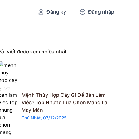
Đăng ký
Đăng nhập
Bài viết được xem nhiều nhất
Mệnh Thủy Hợp Cây Gì Để Bàn Làm
Việc? Top Những Lựa Chọn Mang Lại
May Mắn
Chủ Nhật, 07/12/2025