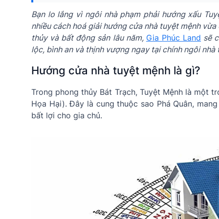
Bạn lo lắng vì ngôi nhà phạm phải hướng xấu Tu
nhiều cách hoá giải hướng cửa nhà tuyệt mệnh vừa 
thủy và bất động sản lâu năm,
Gia Phúc Land
sẽ c
lộc, bình an và thịnh vượng ngay tại chính ngôi nhà 
Hướng cửa nhà tuyệt mệnh là gì?
Trong phong thủy Bát Trạch, Tuyệt Mệnh là một t
Họa Hại). Đây là cung thuộc sao Phá Quân, mang
bất lợi cho gia chủ.