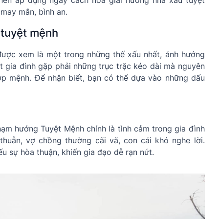
 nên áp dụng ngay cách hóa giải hướng nhà xấu tuyệt
 may mắn, bình an.
 tuyệt mệnh
ược xem là một trong những thế xấu nhất, ảnh hưởng
 ít gia đình gặp phải những trục trặc kéo dài mà nguyên
ợp mệnh. Để nhận biết, bạn có thể dựa vào những dấu
hạm hướng Tuyệt Mệnh chính là tình cảm trong gia đình
huẫn, vợ chồng thường cãi vã, con cái khó nghe lời.
u sự hòa thuận, khiến gia đạo dễ rạn nứt.