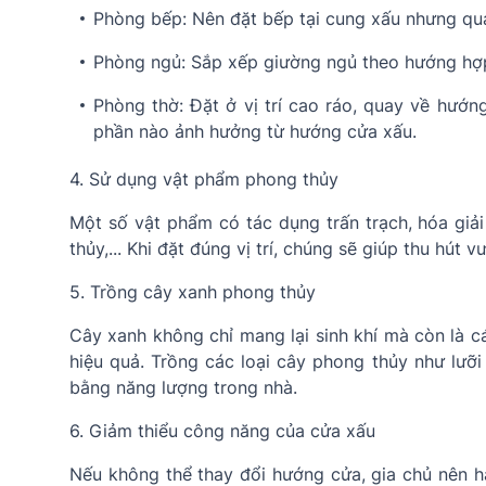
Phòng bếp: Nên đặt bếp tại cung xấu nhưng qua
Phòng ngủ: Sắp xếp giường ngủ theo hướng hợp 
Phòng thờ: Đặt ở vị trí cao ráo, quay về hướn
phần nào ảnh hưởng từ hướng cửa xấu.
4. Sử dụng vật phẩm phong thủy
Một số vật phẩm có tác dụng trấn trạch, hóa giải
thủy,... Khi đặt đúng vị trí, chúng sẽ giúp thu hút 
5. Trồng cây xanh phong thủy
Cây xanh không chỉ mang lại sinh khí mà còn là 
hiệu quả. Trồng các loại cây phong thủy như lưỡi 
bằng năng lượng trong nhà.
6. Giảm thiểu công năng của cửa xấu
Nếu không thể thay đổi hướng cửa, gia chủ nên 