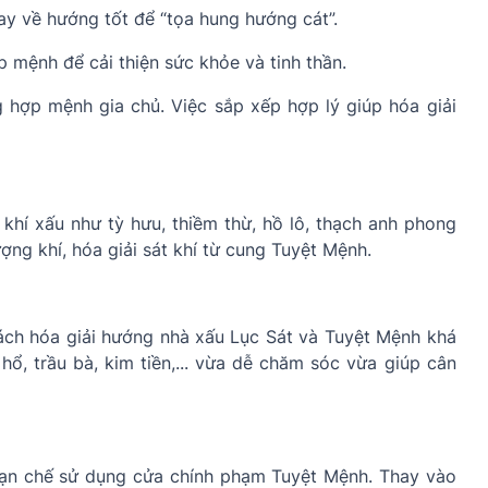
y về hướng tốt để “tọa hung hướng cát”.
mệnh để cải thiện sức khỏe và tinh thần.
g hợp mệnh gia chủ. Việc sắp xếp hợp lý giúp hóa giải
 khí xấu như tỳ hưu, thiềm thừ, hồ lô, thạch anh phong
vượng khí, hóa giải sát khí từ cung Tuyệt Mệnh.
cách hóa giải hướng nhà xấu Lục Sát và Tuyệt Mệnh khá
hổ, trầu bà, kim tiền,... vừa dễ chăm sóc vừa giúp cân
hạn chế sử dụng cửa chính phạm Tuyệt Mệnh. Thay vào