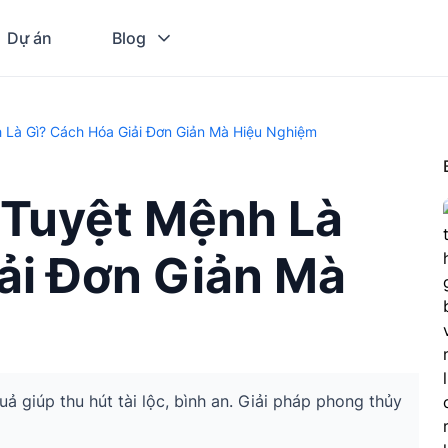
Dự án
Blog
Là Gì? Cách Hóa Giải Đơn Giản Mà Hiệu Nghiệm
Tuyệt Mệnh Là
ải Đơn Giản Mà
 giúp thu hút tài lộc, bình an. Giải pháp phong thủy