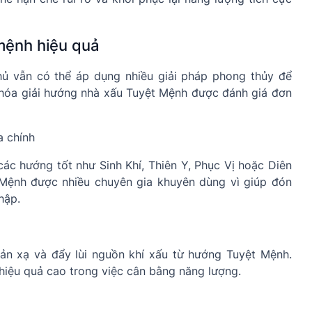
mệnh hiệu quả
ủ vẫn có thể áp dụng nhiều giải pháp phong thủy để
 hóa giải hướng nhà xấu Tuyệt Mệnh được đánh giá đơn
a chính
ác hướng tốt như Sinh Khí, Thiên Y, Phục Vị hoặc Diên
 Mệnh được nhiều chuyên gia khuyên dùng vì giúp đón
hập.
ản xạ và đẩy lùi nguồn khí xấu từ hướng Tuyệt Mệnh.
hiệu quả cao trong việc cân bằng năng lượng.