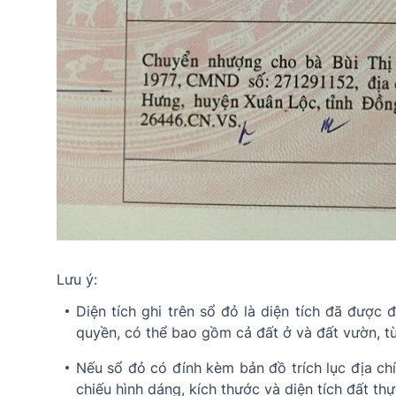
Lưu ý:
Diện tích ghi trên sổ đỏ là diện tích đã đượ
quyền, có thể bao gồm cả đất ở và đất vườn, t
Nếu sổ đỏ có đính kèm bản đồ trích lục địa ch
chiếu hình dáng, kích thước và diện tích đất thự