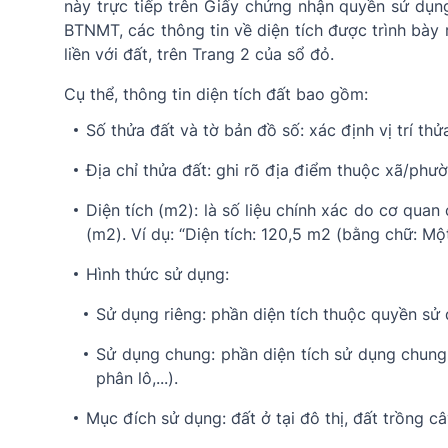
này trực tiếp trên Giấy chứng nhận quyền sử dụn
BTNMT, các thông tin về diện tích được trình bày r
liền với đất, trên Trang 2 của sổ đỏ.
Cụ thể, thông tin diện tích đất bao gồm:
Số thửa đất và tờ bản đồ số: xác định vị trí thử
Địa chỉ thửa đất: ghi rõ địa điểm thuộc xã/phư
Diện tích (m2): là số liệu chính xác do cơ qu
(m2). Ví dụ: “Diện tích: 120,5 m2 (bằng chữ: M
Hình thức sử dụng:
Sử dụng riêng: phần diện tích thuộc quyền sử
Sử dụng chung: phần diện tích sử dụng chung 
phân lô,...).
Mục đích sử dụng: đất ở tại đô thị, đất trồng câ