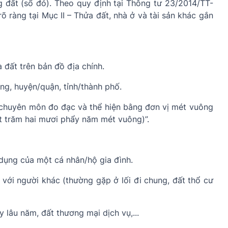
g đất (sổ đỏ). Theo quy định tại Thông tư 23/2014/TT-
õ ràng tại Mục II – Thửa đất, nhà ở và tài sản khác gắn
a đất trên bản đồ địa chính.
ờng, huyện/quận, tỉnh/thành phố.
an chuyên môn đo đạc và thể hiện bằng đơn vị mét vuông
ột trăm hai mươi phẩy năm mét vuông)”.
 dụng của một cá nhân/hộ gia đình.
với người khác (thường gặp ở lối đi chung, đất thổ cư
y lâu năm, đất thương mại dịch vụ,...