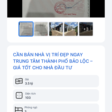
+3
CẦN BÁN NHÀ VỊ TRÍ ĐẸP NGAY
TRUNG TÂM THÀNH PHỐ BẢO LỘC –
GIÁ TỐT CHO NHÀ ĐẦU TƯ
Giá
3.5 tỷ
Diện tích
103
Phòng ngủ
3