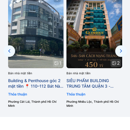
BU
PH
5
TP.HC
Th
TH
Phư
Min
LỚN
NG
1
2
Bán nhà mặt tiền
Bán nhà mặt tiền
Building & Penthouse góc 2
SIÊU PHẨM BUILDING
mặt tiền 📍 110–112 Bát Nàn,
TRUNG TÂM QUẬN 3 -
TTHC Thủ Đức , phường Cát
PHƯỜNG NHIÊU LỘC - TP.
Thỏa thuận
Thỏa thuận
Lái - TP.HCM
HCM
Phường Cát Lái, Thành phố Hồ Chí
Phường Nhiêu Lộc, Thành phố Hồ Chí
Minh
Minh