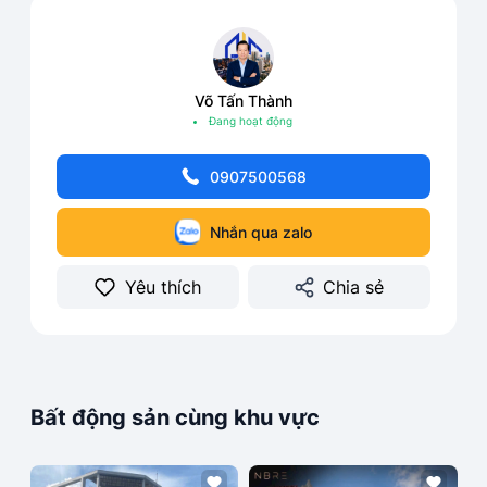
Võ Tấn Thành
Đang hoạt động
0907500568
Nhắn qua zalo
Yêu thích
Chia sẻ
Bất động sản cùng khu vực
Bán