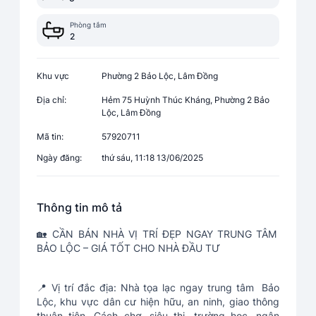
Phòng tắm
2
Khu vực
Phường 2 Bảo Lộc, Lâm Đồng
Địa chỉ:
Hẻm 75 Huỳnh Thúc Kháng, Phường 2 Bảo
Lộc, Lâm Đồng
Mã tin:
57920711
Ngày đăng:
thứ sáu, 11:18 13/06/2025
Thông tin mô tả
🏡 CẦN BÁN NHÀ VỊ TRÍ ĐẸP NGAY TRUNG TÂM
BẢO LỘC – GIÁ TỐT CHO NHÀ ĐẦU TƯ
📍 Vị trí đắc địa: Nhà tọa lạc ngay trung tâm Bảo
Lộc, khu vực dân cư hiện hữu, an ninh, giao thông
thuận tiện. Cách chợ, siêu thị, trường học, ngân