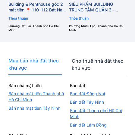
 2
SIÊU PHẨM BUILDING
àn,
TRUNG TÂM QUẬN 3 -
át
PHƯỜNG NHIÊU LỘC - TP.
Thỏa thuận
HCM
Phường Nhiêu Lộc, Thành phố Hồ Chí
Minh
Mua bán nhà đất theo
Cho thuê nhà đất theo
khu vực
khu vực
Bán nhà mặt tiền
Bán đất
Bán nhà mặt tiền Thành phố
Bán đất Đồng Nai
Hồ Chí Minh
Bán đất Tây Ninh
Bán nhà mặt tiền Tây Ninh
Bán đất Thành phố Hồ Chí
Minh
Bán đất Lâm Đồng