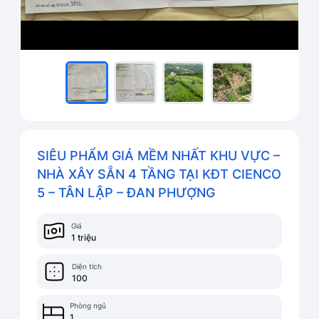
SIÊU PHẨM GIÁ MỀM NHẤT KHU VỰC –
NHÀ XÂY SẴN 4 TẦNG TẠI KĐT CIENCO
5 – TÂN LẬP – ĐAN PHƯỢNG
Giá
1 triệu
Diện tích
100
Phòng ngủ
1