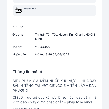
Phòng tắm
1
Khu vực
Địa chỉ:
Thị trấn Tân Túc, Huyện Bình Chánh, Hồ Chí
Minh
Mã tin:
29344455
Ngày đăng:
thứ tư, 15:49 04/06/2025
Thông tin mô tả
SIÊU PHẨM GIÁ MỀM NHẤT KHU VỰC – NHÀ XÂY
SẴN 4 TẦNG TẠI KĐT CIENCO 5 – TÂN LẬP – ĐAN
PHƯỢNG
Chỉ với mức giá cực kỳ hợp lý, sở hữu ngay căn nhà
vị trí đẹp – xây dựng chắc chắn – pháp lý rõ ràng!
Thông tin chi tiết: