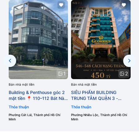
Bán
BU
PH
5
TP.HC
Th
TH
Phư
Min
LỚN
NG
1
2
Bán nhà mặt tiền
Bán nhà mặt tiền
Building & Penthouse góc 2
SIÊU PHẨM BUILDING
mặt tiền 📍 110–112 Bát Nàn,
TRUNG TÂM QUẬN 3 -
TTHC Thủ Đức , phường Cát
PHƯỜNG NHIÊU LỘC - TP.
Thỏa thuận
Thỏa thuận
Lái - TP.HCM
HCM
Phường Cát Lái, Thành phố Hồ Chí
Phường Nhiêu Lộc, Thành phố Hồ Chí
Minh
Minh